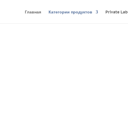
Главная
Категории продуктов
Private Lab
FAMMY HOM
Зарегистрировано:
ьное Агентство Общественного