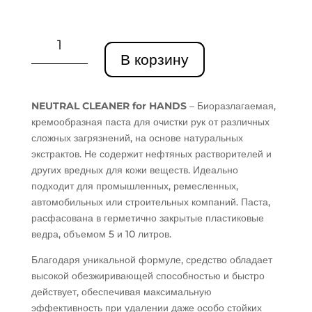
Количество
товара
В корзину
NEUTRAL
CLEANER
средство
NEUTRAL CLEANER for HANDS
– Биоразлагаемая,
(паста)
кремообразная паста для очистки рук от различных
для
сложных загрязнений, на основе натуральных
мытья
экстрактов. Не содержит нефтяных растворителей и
рук
других вредных для кожи веществ. Идеально
подходит для промышленных, ремесленных,
автомобильных или строительных компаний. Паста,
расфасована в герметично закрытые пластиковые
ведра, объемом 5 и 10 литров.
Благодаря уникальной формуле, средство обладает
высокой обезжиривающей способностью и быстро
действует, обеспечивая максимальную
эффективность при удалении даже особо стойких