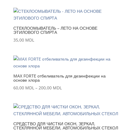
СТЕКЛООМЫВАТЕЛЬ – ЛЕТО НА ОСНОВЕ
ЭТИЛОВОГО СПИРТА
35,00
MDL
MAX FORTE отбеливатель для дезинфекции на
основе хлора
Interval
60,00
MDL
–
200,00
MDL
de
prețuri:
60,00 MDL
până
la
СРЕДСТВО ДЛЯ ЧИСТКИ ОКОН, ЗЕРКАЛ,
СТЕКЛЯННОЙ МЕБЕЛИ, АВТОМОБИЛЬНЫХ СТЕКОЛ
200,00 MDL