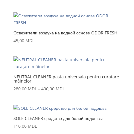
de
prețuri:
150,00 MDL
până
la
Освежители воздуха на водной основе ODOR FRESH
1.100,00 MDL
45,00
MDL
NEUTRAL CLEANER pasta universala pentru curațare
mâinelor
Interval
280,00
MDL
–
400,00
MDL
de
prețuri:
280,00 MDL
până
SOLE CLEANER средство для белой подошвы
la
110,00
MDL
400,00 MDL