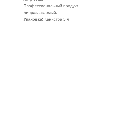
Профессиональный продукт.
Биоразлагаемый.
Упаковка:
Канистра 5 л
Related products
SOAPDEZ
50,00
MDL
–
Price
250,00
MDL
range:
50,00 MDL
through
GLASS
250,00 MDL
CLEAN
90,00
MDL