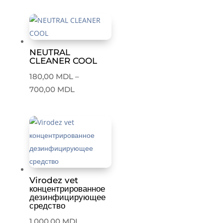
range:
100,00 MDL
through
1.200,00 MDL
NEUTRAL
CLEANER COOL
180,00
MDL
–
Price
700,00
MDL
range:
180,00 MDL
through
700,00 MDL
Virodez vet
концентрированное
дезинфицирующее
средство
1.000,00
MDL