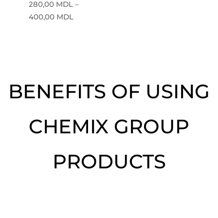
280,00
MDL
–
Price
400,00
MDL
range:
280,00 MDL
through
400,00 MDL
BENEFITS OF USING
CHEMIX GROUP
PRODUCTS