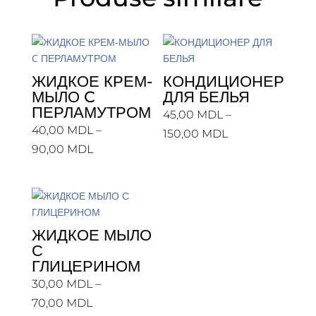
ЖИДКОЕ КРЕМ-
КОНДИЦИОНЕР
МЫЛО C
ДЛЯ БЕЛЬЯ
ПЕРЛАМУТРОМ
45,00
MDL
–
40,00
MDL
–
Interval
150,00
MDL
Interval
90,00
MDL
de
de
prețuri:
prețuri:
45,00 MDL
40,00 MDL
până
până
la
ЖИДКОЕ МЫЛО
la
150,00 MDL
С
90,00 MDL
ГЛИЦЕРИНОМ
30,00
MDL
–
Interval
70,00
MDL