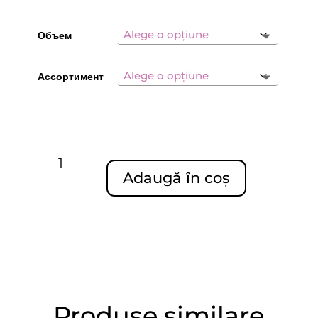
prețuri:
30,00 MDL
până
Объем
la
70,00 MDL
Ассортимент
Cantitate
СРЕДСТВО
Adaugă în coș
ДЛЯ
МЫТЬЯ
ПОСУДЫ
С
ГЛИЦЕРИНОМ
Produse similare