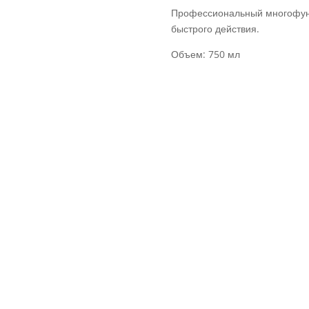
FORTE
Профессиональный многофун
PLUS
быстрого действия.
обезжириватель
для
Объем: 750 мл
кухни
 С
он
MDL
MDL
ER
 для