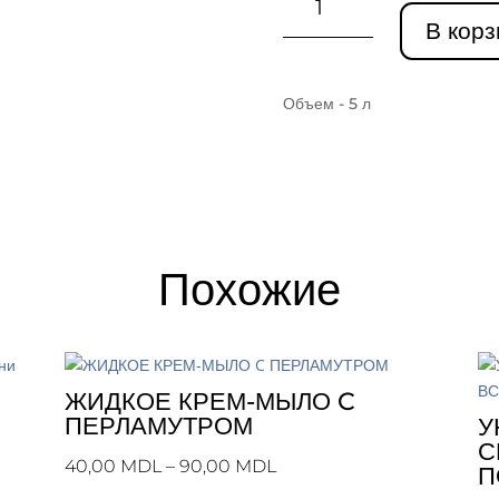
товара
В корз
СТЕКЛООМЫВАТЕЛЬ
-
ЛЕТО
Объем - 5 л
НА
ОСНОВЕ
ЭТИЛОВОГО
СПИРТА
Похожие
ЖИДКОЕ КРЕМ-МЫЛО C
ПЕРЛАМУТРОМ
У
С
Диапазон
40,00
MDL
–
90,00
MDL
П
цен: