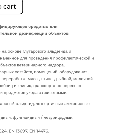
 cart
фицирующее средство для
ательной дезинфекции объектов
на основе глутарового альдегида и
значенное для проведения профилактической и
бъектов ветеринарного надзора,
рарных хозяйств, помещений, оборудования,
 переработке мясо-, птице-, рыбной, молочной
ебниц и клиник, транспорта по перевозке
 и предметов ухода за животными.
таровый альдегид, четвертичные аммониевые
идный, фунгицидный / левурицидный,
624, EN 13697, EN 14476.