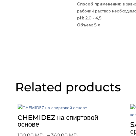
Способ применения:
в зави
рабочий раствор необходимо
рН:
2,0 - 4,5
Объем:
5 л
Related products
СHEMIDEZ на спиртовой
основе
S
с
Price
100,00
MDL
–
360,00
MDL