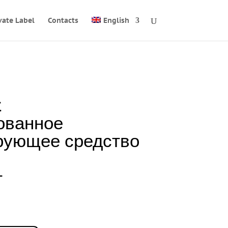
vate Label
Contacts
English
t
ованное
рующее средство
L