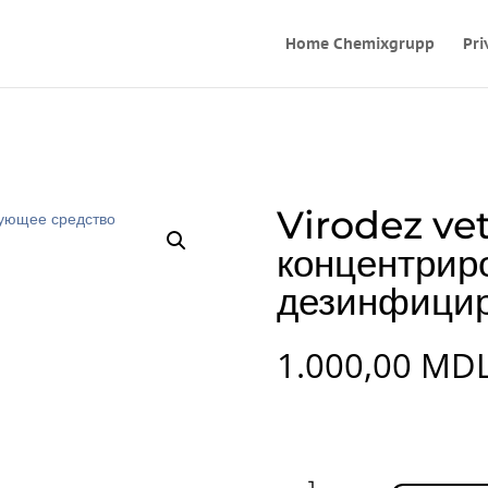
Home Chemixgrupp
Pri
Virodez ve
концентрир
дезинфици
1.000,00
MD
Virodez