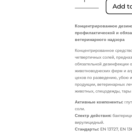
vet
Add to
концентрированное
дезинфицирующее
средство
Концентрированное дезин
quantity
профилактической и обяз
ветеринарного надзора
Концентрированное средство 
четвертичных солей, предна
обязательной дезинфекции о
животноводческих ферм и аг
цехов по разведению, убою и
продукции, ветеринарных леч
животных, спецодежды, тары
Активные компоненты:
глу
соли.
Спектр действия:
бактериц
вирулицидный.
Стандарты:
EN 13727, EN 13