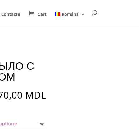
Contacte
Cart
Română
ЫЛО С
ОМ
Interval
70,00
MDL
de
prețuri:
30,00 MDL
până
la
70,00 MDL