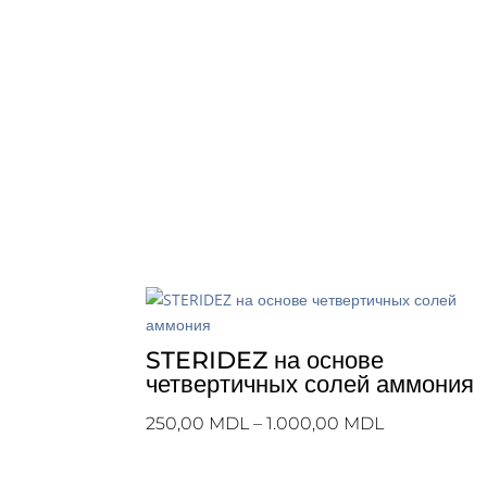
STERIDEZ на основе
четвертичных солей аммония
Диапазон
250,00
MDL
–
1.000,00
MDL
цен:
250,00 MDL