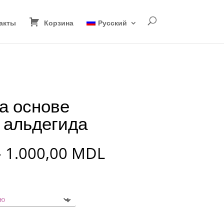
акты
Корзина
Русский
а основе
 альдегида
Диапазон
–
1.000,00
MDL
цен:
250,00 MDL
–
1.000,00 MDL