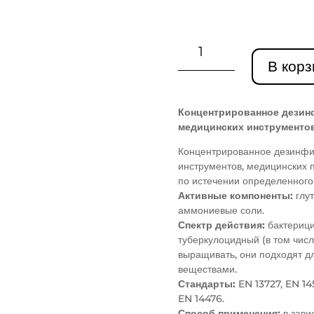
Количество
товара
В корз
VIRODEZ
на
основе
Концентрированное дезин
глутарового
медицинских инструментов
альдегида
Концентрированное дезинфи
инструментов, медицинских 
по истечении определенного
Активные компоненты:
глу
аммониевые соли.
Спектр действия:
бактерици
туберкулоцидный (в том числ
выращивать, они подходят д
веществами.
Стандарты:
EN 13727, EN 14
EN 14476.
Способ применения:
в зави