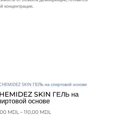
й концентрации.
HEMIDEZ SKIN ГЕЛЬ на
пиртовой основе
Диапазон
,00
MDL
–
110,00
MDL
цен:
15,00 MDL
–