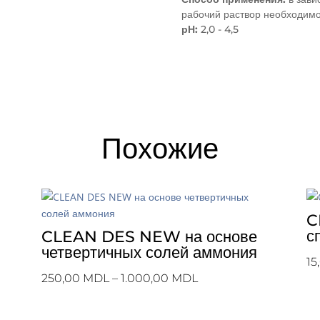
рабочий раствор необходимо
рН:
2,0 - 4,5
Похожие
C
с
CLEAN DES NEW на основе
четвертичных солей аммония
15
Диапазон
250,00
MDL
–
1.000,00
MDL
цен:
250,00 MDL