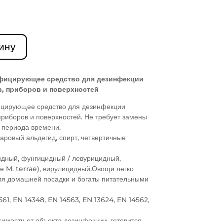
ину
фицирующее средство для дезинфекции
, приборов и поверхностей
цирующее средство для дезинфекции
приборов и поверхностей. Не требует замены
 периода времени.
таровый альдегид, спирт, четвертичные
дный, фунгицидный / левурицидный,
е M. terrae), вирулицидный.Овощи легко
ля домашней посадки и богаты питательными
561, EN 14348, EN 14563, EN 13624, EN 14562,
симости от объекта дезинфекции, готовится