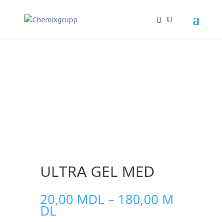
ULTRА GEL MED
20,00
MDL
–
180,00
M
Диапазон
DL
цен: