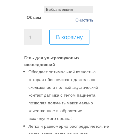
20,00 MDL
–
Объем
180,00 MDL
Очистить
Количество
В корзину
товара
ULTRА
GEL
Гель для ультразвуковых
MED
исследований
Обладает оптимальной вязкостью,
которая обеспечивает длительное
скольжение и полный акустический
контакт датчика с телом пациента,
позволяя получить максимально
качественное изображение
исследуемого органа;
Легко и равномерно распределяется, не
растекается, долго сохраняет